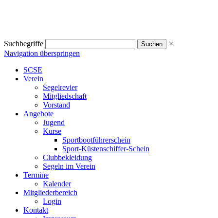
Suchbegriffe
×
Navigation überspringen
SCSE
Verein
Segelrevier
Mitgliedschaft
Vorstand
Angebote
Jugend
Kurse
Sportbootführerschein
Sport-Küstenschiffer-Schein
Clubbekleidung
Segeln im Verein
Termine
Kalender
Mitgliederbereich
Login
Kontakt