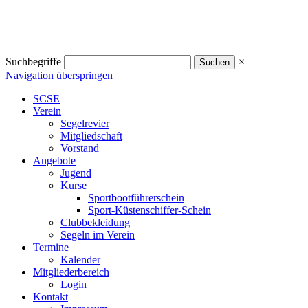
Suchbegriffe
×
Navigation überspringen
SCSE
Verein
Segelrevier
Mitgliedschaft
Vorstand
Angebote
Jugend
Kurse
Sportbootführerschein
Sport-Küstenschiffer-Schein
Clubbekleidung
Segeln im Verein
Termine
Kalender
Mitgliederbereich
Login
Kontakt