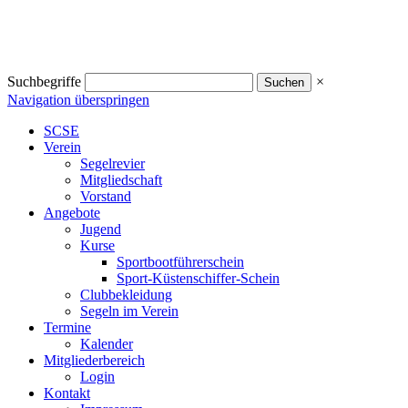
Suchbegriffe
×
Navigation überspringen
SCSE
Verein
Segelrevier
Mitgliedschaft
Vorstand
Angebote
Jugend
Kurse
Sportbootführerschein
Sport-Küstenschiffer-Schein
Clubbekleidung
Segeln im Verein
Termine
Kalender
Mitgliederbereich
Login
Kontakt