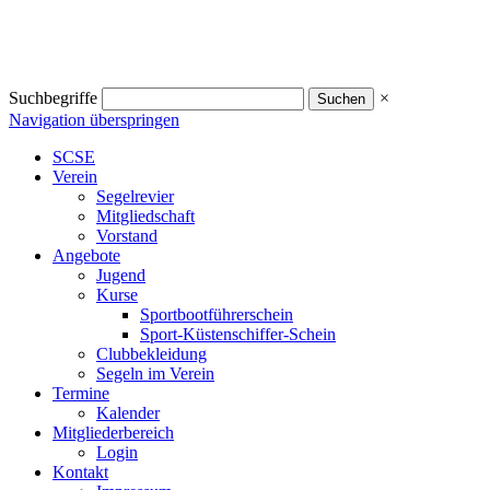
Suchbegriffe
×
Navigation überspringen
SCSE
Verein
Segelrevier
Mitgliedschaft
Vorstand
Angebote
Jugend
Kurse
Sportbootführerschein
Sport-Küstenschiffer-Schein
Clubbekleidung
Segeln im Verein
Termine
Kalender
Mitgliederbereich
Login
Kontakt