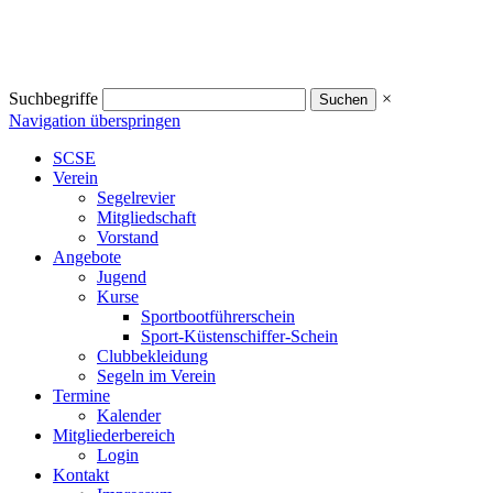
Suchbegriffe
×
Navigation überspringen
SCSE
Verein
Segelrevier
Mitgliedschaft
Vorstand
Angebote
Jugend
Kurse
Sportbootführerschein
Sport-Küstenschiffer-Schein
Clubbekleidung
Segeln im Verein
Termine
Kalender
Mitgliederbereich
Login
Kontakt