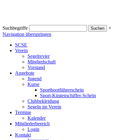
Suchbegriffe
×
Navigation überspringen
SCSE
Verein
Segelrevier
Mitgliedschaft
Vorstand
Angebote
Jugend
Kurse
Sportbootführerschein
Sport-Küstenschiffer-Schein
Clubbekleidung
Segeln im Verein
Termine
Kalender
Mitgliederbereich
Login
Kontakt