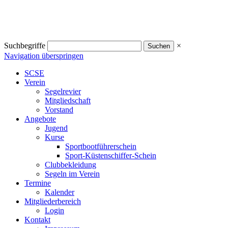
Suchbegriffe
×
Navigation überspringen
SCSE
Verein
Segelrevier
Mitgliedschaft
Vorstand
Angebote
Jugend
Kurse
Sportbootführerschein
Sport-Küstenschiffer-Schein
Clubbekleidung
Segeln im Verein
Termine
Kalender
Mitgliederbereich
Login
Kontakt