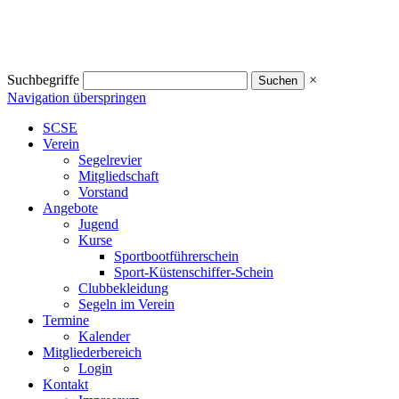
Suchbegriffe
×
Navigation überspringen
SCSE
Verein
Segelrevier
Mitgliedschaft
Vorstand
Angebote
Jugend
Kurse
Sportbootführerschein
Sport-Küstenschiffer-Schein
Clubbekleidung
Segeln im Verein
Termine
Kalender
Mitgliederbereich
Login
Kontakt