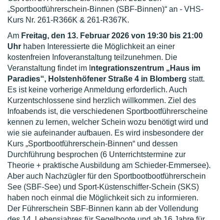
„Sportbootführerschein-Binnen (SBF-Binnen)“ an - VHS-
Kurs Nr. 261-R366K & 261-R367K.
Am
Freitag, den 13. Februar 2026 von 19:30 bis 21:00
Uhr
haben Interessierte die Möglichkeit an einer
kostenfreien Infoveranstaltung teilzunehmen. Die
Veranstaltung findet im I
ntegrationszentrum „Haus im
Paradies“, Holstenhöfener Straße 4 in Blomberg
statt.
Es ist keine vorherige Anmeldung erforderlich. Auch
Kurzentschlossene sind herzlich willkommen. Ziel des
Infoabends ist, die verschiedenen Sportbootführerscheine
kennen zu lernen, welcher Schein wozu benötigt wird und
wie sie aufeinander aufbauen. Es wird insbesondere der
Kurs „Sportbootführerschein-Binnen“ und dessen
Durchführung besprochen (6 Unterrichtstermine zur
Theorie + praktische Ausbildung am Schieder-Emmersee).
Aber auch Nachzügler für den Sportbootbootführerschein
See (SBF-See) und Sport-Küstenschiffer-Schein (SKS)
haben noch einmal die Möglichkeit sich zu informieren.
Der Führerschein SBF-Binnen kann ab der Vollendung
des 14. Lebensjahres für Segelboote und ab 16 Jahre für